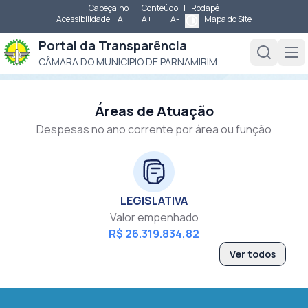
Cabeçalho
|
Conteúdo
|
Rodapé
Acessibilidade:
A
|
A+
|
A-
Mapa do Site
Portal da Transparência
CÂMARA DO MUNICIPIO DE PARNAMIRIM
Áreas de Atuação
Despesas no ano corrente por área ou função
LEGISLATIVA
Valor empenhado
R$ 26.319.834,82
Ver todos