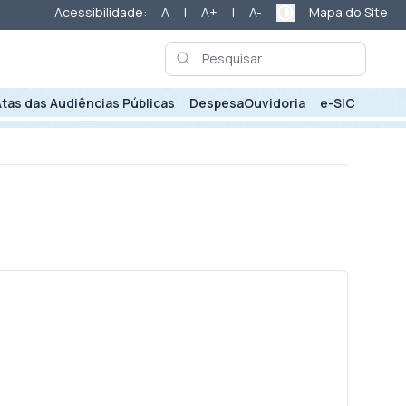
Acessibilidade:
A
|
A+
|
A-
Mapa do Site
Atas das Audiências Públicas
Despesa
Ouvidoria
e-SIC